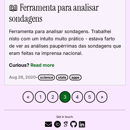
📖 Ferramenta para analisar
sondagens
Ferramenta para analisar sondagens. Trabalhei
nisto com um intuito muito prático - estava farto
de ver as análises paupérrimas das sondagens que
eram feitas na imprensa nacional.
Curious?
Read more
•
Aug 26, 2020
science
stats
apps
«
1
2
3
4
5
»
Get in touch.