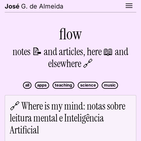
G. de Almeida
Tog
José
flow
notes 📝 and articles, here 📖 and
elsewhere 🔗
all
apps
teaching
science
music
🔗 Where is my mind: notas sobre
leitura mental e Inteligência
Artificial